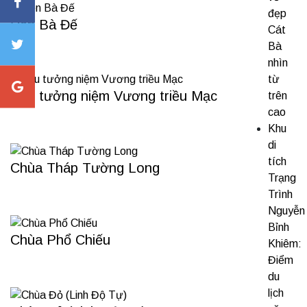
đẹp
Đền Bà Đế
Cát
Bà
nhìn
từ
Khu tưởng niệm Vương triều Mạc
trên
cao
Khu
di
tích
Chùa Tháp Tường Long
Trạng
Trình
Nguyễn
Bỉnh
Chùa Phổ Chiếu
Khiêm:
Điểm
du
lịch