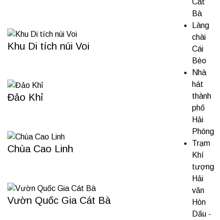
Cát
Bà
Làng
chài
Khu Di tích núi Voi
Cái
Bèo
Nhà
hát
thành
Đảo Khỉ
phố
Hải
Phòng
Trạm
Chùa Cao Linh
Khí
tượng
Hải
văn
Vườn Quốc Gia Cát Bà
Hòn
Dấu -