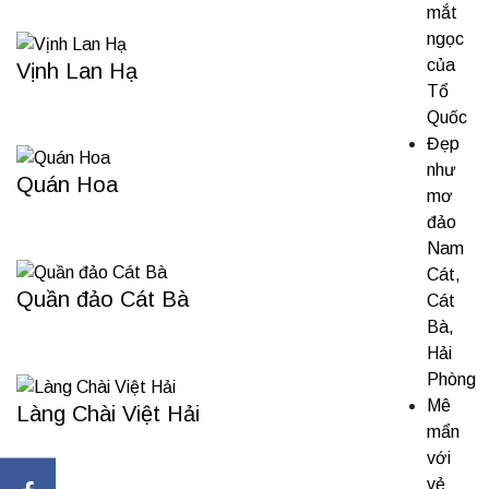
mắt
ngọc
của
Vịnh Lan Hạ
Tổ
Quốc
Đẹp
như
Quán Hoa
mơ
đảo
Nam
Cát,
Quần đảo Cát Bà
Cát
Bà,
Hải
Phòng
Mê
Làng Chài Việt Hải
mẩn
với
vẻ