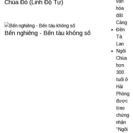
văn
Chùa Đỏ (Linh Độ Tự)
hóa
đất
Cảng
Đền
Bến nghiêng - Bến tàu không số
Tá
Lan
Ngôi
Chùa
hơn
300
tuổi ở
Hải
Phòng
được
trao
chứng
nhận
“Ngôi