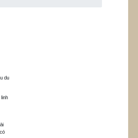
hu du
linh
ài
 có