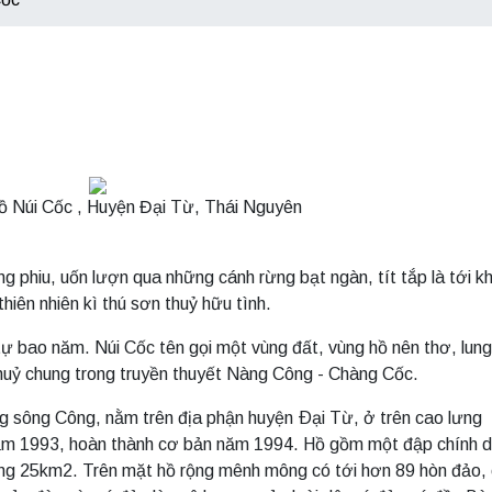
ồ Núi Cốc , Huyện Đại Từ, Thái Nguyên
ng phiu, uốn lượn qua những cánh rừng bạt ngàn, tít tắp là tới k
hiên nhiên kì thú sơn thuỷ hữu tình.
tự bao năm. Núi Cốc tên gọi một vùng đất, vùng hồ nên thơ, lung 
huỷ chung trong truyền thuyết Nàng Công - Chàng Cốc.
g sông Công, nằm trên địa phận huyện Ðại Từ, ở trên cao lưng
ăm 1993, hoàn thành cơ bản năm 1994. Hồ gồm một đập chính d
ng 25km2. Trên mặt hồ rộng mênh mông có tới hơn 89 hòn đảo,