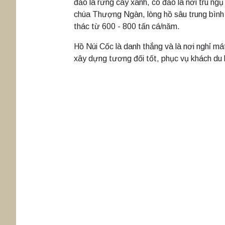
đảo là rừng cây xanh, có đảo là nơi trú ng
chúa Thượng Ngàn, lòng hồ sâu trung bình
thác từ 600 - 800 tấn cá/năm.
Hồ Núi Cốc là danh thắng và là nơi nghỉ m
xây dựng tương đối tốt, phục vụ khách du lị