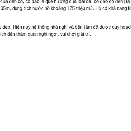
ụ của đàn cò, có đảo là quê hương của loài dê, có đảo có đền Bà
 35m, dung tích nước hồ khoảng 175 triệu m3. Hồ có khả năng k
át đẹp. Hiện nay hệ thống nhà nghỉ và bến tắm đã được quy hoạc
ch đến thăm quan nghỉ ngơi, vui chơi giải trí.