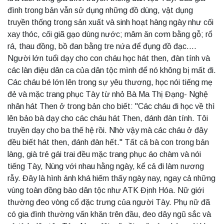
đình trong bản vẫn sử dụng những đồ dùng, vật dụng
truyền thống trong sản xuất và sinh hoạt hàng ngày như cối
xay thóc, cối giã gạo dùng nước; mâm ăn cơm bằng gỗ; rổ
rá, thau đồng, bồ đan bằng tre nứa để đụng đồ đạc....
Người lớn tuổi dạy cho con cháu học hát then, đàn tính và
các làn điệu dân ca của dân tộc mình để nó không bị mất đi.
Các cháu bé lớn lên trong sự yêu thương, học nói tiếng mẹ
đẻ và mặc trang phục Tày từ nhỏ Bà Ma Thị Đạng- Nghệ
nhân hát Then ở trong bản cho biết: "Các cháu đi học về thì
lên bảo bà dạy cho các cháu hát Then, đánh đàn tính. Tôi
truyền dạy cho ba thế hệ rồi. Nhờ vậy mà các cháu ở đây
đều biết hát then, đánh đàn hết." Tất cả bà con trong bản
làng, già trẻ gái trai đều mặc trang phục áo chàm và nói
tiếng Tày, Nùng với nhau hằng ngày, kể cả đi làm nương
rẫy. Đây là hình ảnh khá hiếm thấy ngày nay, ngay cả những
vùng toàn đồng bào dân tộc như ATK Định Hóa. Nữ giới
thường đeo vòng cổ đặc trưng của người Tày. Phụ nữ đã
có gia đình thường vấn khăn trên đầu, đeo dây ngũ sắc và