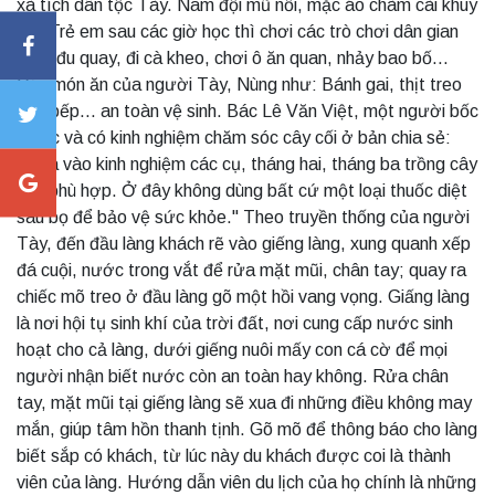
xà tích dân tộc Tày. Nam đội mũ nồi, mặc áo chàm cài khuy
vải. Trẻ em sau các giờ học thì chơi các trò chơi dân gian
như: đu quay, đi cà kheo, chơi ô ăn quan, nhảy bao bố...
Các món ăn của người Tày, Nùng như: Bánh gai, thịt treo
gác bếp... an toàn vệ sinh. Bác Lê Văn Việt, một người bốc
thuốc và có kinh nghiệm chăm sóc cây cối ở bản chia sẻ:
"Dựa vào kinh nghiệm các cụ, tháng hai, tháng ba trồng cây
cho phù hợp. Ở đây không dùng bất cứ một loại thuốc diệt
sâu bọ để bảo vệ sức khỏe." Theo truyền thống của người
Tày, đến đầu làng khách rẽ vào giếng làng, xung quanh xếp
đá cuội, nước trong vắt để rửa mặt mũi, chân tay; quay ra
chiếc mõ treo ở đầu làng gõ một hồi vang vọng. Giấng làng
là nơi hội tụ sinh khí của trời đất, nơi cung cấp nước sinh
hoạt cho cả làng, dưới giếng nuôi mấy con cá cờ để mọi
người nhận biết nước còn an toàn hay không. Rửa chân
tay, mặt mũi tại giếng làng sẽ xua đi những điều không may
mắn, giúp tâm hồn thanh tịnh. Gõ mõ để thông báo cho làng
biết sắp có khách, từ lúc này du khách được coi là thành
viên của làng. Hướng dẫn viên du lịch của họ chính là những