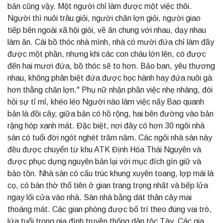
bản cũng vậy. Một người chỉ làm được một việc thôi.
Người thì nuôi trâu giỏi, người chăn lợn giỏi, người giao
tiếp bên ngoài xã hội giỏi, về ăn chung với nhau, dạy nhau
làm ăn. Cái bồ thóc nhà mình, nhà có mười đứa chỉ làm đầy
được một phần, nhưng khi các con cháu lớn lên, có được
đến hai mươi đứa, bồ thóc sẽ to hơn. Bảo ban, yêu thương
nhau, không phân biệt đứa được học hành hay đứa nuôi gà
hơn thằng chăn lợn." Phụ nữ nhận phần việc nhẹ nhàng, đòi
hỏi sự tỉ mỉ, khéo léo Người nào làm việc nấy Bao quanh
bản là đồi cây, giữa bản có hồ rộng, hai bên đường vào bản
rặng hóp xanh mát. Đặc biệt, nơi đây có hơn 30 ngôi nhà
sàn có tuổi đời ngót nghét trăm năm. Các ngôi nhà sàn này
đều được chuyển từ khu ATK Định Hóa Thái Nguyên và
được phục dựng nguyên bản lại với mục đích gìn giữ và
bảo tồn. Nhà sàn có cấu trúc khung xuyên toang, lợp mái lá
cọ, có bàn thờ thổ tiên ở gian trang trọng nhất và bếp lửa
ngay lối cửa vào nhà. Sàn nhà bằng dát thân cây mai
thoáng mát. Các gian phòng được bố trí theo đúng vai trò,
lứa tuổi trong gia đình truyền thống dân tộc Tày. Các gia