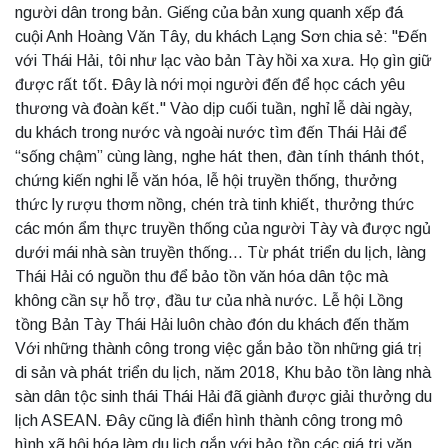
người dân trong bản. Giếng của bản xung quanh xếp đá
cuội Anh Hoàng Văn Tây, du khách Lạng Sơn chia sẻ: "Đến
với Thái Hải, tôi như lạc vào bản Tày hồi xa xưa. Họ gìn giữ
được rất tốt. Đây là nới mọi người đến để học cách yêu
thương và đoàn kết." Vào dịp cuối tuần, nghỉ lễ dài ngày,
du khách trong nước và ngoài nước tìm đến Thái Hải để
“sống chậm” cùng làng, nghe hát then, đàn tính thánh thót,
chứng kiến nghi lễ văn hóa, lễ hội truyền thống, thưởng
thức ly rượu thơm nồng, chén trà tinh khiết, thưởng thức
các món ẩm thực truyền thống của người Tày và được ngủ
dưới mái nhà sàn truyền thống... Từ phát triển du lịch, làng
Thái Hải có nguồn thu để bảo tồn văn hóa dân tộc mà
không cần sự hỗ trợ, đầu tư của nhà nước. Lễ hội Lồng
tồng Bản Tày Thái Hải luôn chào đón du khách đến thăm
Với những thành công trong việc gắn bảo tồn những giá trị
di sản và phát triển du lịch, năm 2018, Khu bảo tồn làng nhà
sàn dân tộc sinh thái Thái Hải đã giành được giải thưởng du
lịch ASEAN. Đây cũng là điển hình thành công trong mô
hình xã hội hóa làm du lịch gắn với bảo tồn các giá trị văn