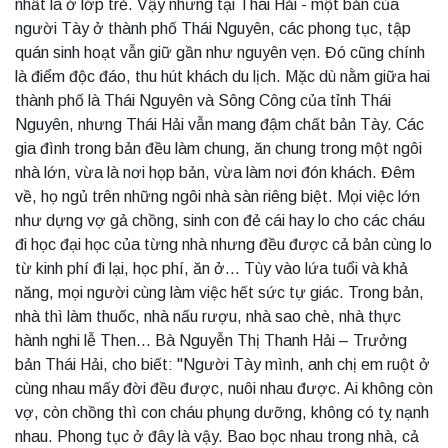
nhất là ở lớp trẻ. Vậy nhưng tại Thái Hải - một bản của
người Tày ở thành phố Thái Nguyên, các phong tục, tập
quán sinh hoạt vẫn giữ gần như nguyên vẹn. Đó cũng chính
là điểm độc đáo, thu hút khách du lịch. Mặc dù nằm giữa hai
thành phố là Thái Nguyên và Sông Công của tỉnh Thái
Nguyên, nhưng Thái Hải vẫn mang đậm chất bản Tày. Các
gia đình trong bản đều làm chung, ăn chung trong một ngôi
nhà lớn, vừa là nơi họp bản, vừa làm nơi đón khách. Đêm
về, họ ngủ trên những ngôi nhà sàn riêng biệt. Mọi việc lớn
như dựng vợ gả chồng, sinh con đẻ cái hay lo cho các cháu
đi học đại học của từng nhà nhưng đều được cả bản cùng lo
từ kinh phí đi lại, học phí, ăn ở... Tùy vào lứa tuổi và khả
năng, mọi người cùng làm việc hết sức tự giác. Trong bản,
nhà thì làm thuốc, nhà nấu rượu, nhà sao chè, nhà thực
hành nghi lễ Then... Bà Nguyễn Thị Thanh Hải – Trưởng
bản Thái Hải, cho biết: "Người Tày mình, anh chị em ruột ở
cùng nhau mấy đời đều được, nuôi nhau được. Ai không còn
vợ, còn chồng thì con cháu phụng dưỡng, không có tỵ nạnh
nhau. Phong tục ở đây là vậy. Bao bọc nhau trong nhà, cả