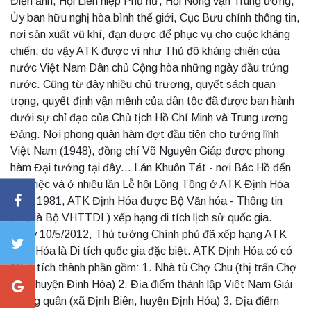
Điện ảnh, Hội Liên hiệp Phụ nữ, Hội Nông vận Trung ương,
Ủy ban hữu nghị hòa bình thế giới, Cục Bưu chính thông tin,
nơi sản xuất vũ khí, đạn dược để phục vụ cho cuộc kháng
chiến, do vậy ATK được ví như Thủ đô kháng chiến của
nước Việt Nam Dân chủ Cộng hòa những ngày đầu trứng
nước. Cũng từ đây nhiều chủ trương, quyết sách quan
trọng, quyết định vận mệnh của dân tộc đã được ban hành
dưới sự chỉ đạo của Chủ tịch Hồ Chí Minh và Trung ương
Đảng. Nơi phong quân hàm đợt đầu tiên cho tướng lĩnh
Việt Nam (1948), đồng chí Võ Nguyên Giáp được phong
hàm Đại tướng tại đây… Lán Khuôn Tát - nơi Bác Hồ đến
làm việc và ở nhiều lần Lễ hội Lồng Tồng ở ATK Định Hóa
Năm 1981, ATK Định Hóa được Bộ Văn hóa - Thông tin
(nay là Bộ VHTTDL) xếp hạng di tích lịch sử quốc gia.
Ngày 10/5/2012, Thủ tướng Chính phủ đã xếp hạng ATK
Định Hóa là Di tích quốc gia đặc biệt. ATK Định Hóa có có
13 di tích thành phần gồm: 1. Nhà tù Chợ Chu (thị trấn Chợ
Chu, huyện Định Hóa) 2. Địa điểm thành lập Việt Nam Giải
phóng quân (xã Định Biên, huyện Định Hóa) 3. Địa điểm