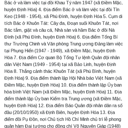
Bác ở và làm việc tại đồi Khau Tý năm 1947 (xã Điềm Mặc,
huyện Định Hóa) 4. Địa điểm Bác ở và làm việc tại đồi Tỉn
Keo (1948 - 1954), xã Phú Đình, huyện Định Hóa 5. Cụm di
tích Bác ở Khuôn Tát: Cây đa, Đoạn suối Khuôn Tát, nơi
Bác tắm, giặt và câu cá, Nhà sàn và hầm Bác ở đồi Nà
Đình (xã Phú Đình, huyện Định Hóa) 6. Địa điểm Tổng Bí
thư Trường Chinh và Văn phòng Trung ương Đảng làm việc
tại Phụng Hiển (1947 - 1949), xã Điềm Mặc, huyện Định
Hóa 7. Địa điểm Cơ quan Bộ Tổng Tư lệnh Quân đội nhân
dân Việt Nam (1949 - 1954) tại xã Bảo Linh, huyện Định
Hóa 8. Thắng cảnh thác Khuôn Tát (xã Phú Bình, huyện
Định Hóa) 9. Địa điểm thành lập Hội Nhà báo Việt Nam (xã
Điềm Mặc, huyện Định Hóa) 10. Địa điểm thành lập Ủy ban
hòa bình Việt Nam (xã Điềm Mặc, huyện Định Hóa) 11. Địa
điểm thành lập Ủy ban Kiểm tra Trung ương (xã Điềm Mặc,
huyện Định Hóa) 12. Địa điểm Báo Quân đội nhân dân ra số
đầu (20/10/1950) xã Định Biên, huyện Định Hóa 13. Địa
điểm đồi Pụ Đồn, nơi Chủ tịch Hồ Chí Minh chủ trì lễ phong
quân hàm Đại tướng cho đồng chí Võ Nguyên Giáp (1948)