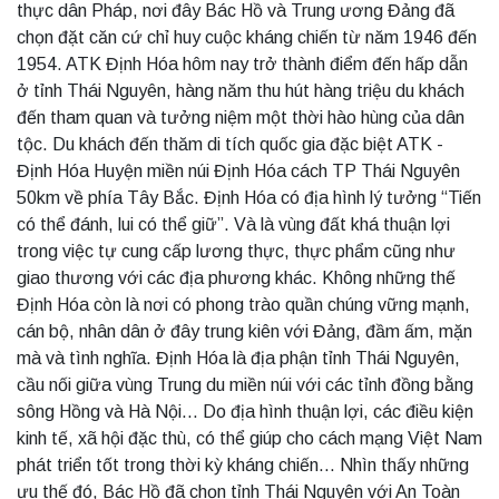
thực dân Pháp, nơi đây Bác Hồ và Trung ương Đảng đã
chọn đặt căn cứ chỉ huy cuộc kháng chiến từ năm 1946 đến
1954. ATK Định Hóa hôm nay trở thành điểm đến hấp dẫn
ở tỉnh Thái Nguyên, hàng năm thu hút hàng triệu du khách
đến tham quan và tưởng niệm một thời hào hùng của dân
tộc. Du khách đến thăm di tích quốc gia đặc biệt ATK -
Định Hóa Huyện miền núi Định Hóa cách TP Thái Nguyên
50km về phía Tây Bắc. Định Hóa có địa hình lý tưởng “Tiến
có thể đánh, lui có thể giữ”. Và là vùng đất khá thuận lợi
trong việc tự cung cấp lương thực, thực phẩm cũng như
giao thương với các địa phương khác. Không những thế
Định Hóa còn là nơi có phong trào quần chúng vững mạnh,
cán bộ, nhân dân ở đây trung kiên với Đảng, đầm ấm, mặn
mà và tình nghĩa. Định Hóa là địa phận tỉnh Thái Nguyên,
cầu nối giữa vùng Trung du miền núi với các tỉnh đồng bằng
sông Hồng và Hà Nội… Do địa hình thuận lợi, các điều kiện
kinh tế, xã hội đặc thù, có thể giúp cho cách mạng Việt Nam
phát triển tốt trong thời kỳ kháng chiến… Nhìn thấy những
ưu thế đó, Bác Hồ đã chọn tỉnh Thái Nguyên với An Toàn