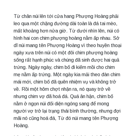
Từ chân núi lên tới cửa hang Phượng Hoàng phải
leo qua một chặng đường dài toàn là đá tai mèo,
mất khoảng hơn nửa giờ. Từ dưới nhìn lên, núi có
hình hai con chim phượng hoàng nằm ấp nhau. Sở
dĩ núi mang tên Phượng Hoàng vì theo huyền thoại
ngày xưa trên núi có một đôi chim phượng hoàng
sống rất hạnh phúc và chúng đã sinh được hai quả
trứng. Ngày ngày, chim bố đi kiếm mồi cho chim
mẹ nằm ấp trứng. Một ngày kia mải theo đàn chim
mái mới, chim bố đã quên nhiệm vụ và không trở
về. Rồi một hôm chợt nhận ra, nó quay trở về
nhưng chim vợ đã hoá đá. Quá ân hận, chim bố
nằm ở ngọn núi đối diện ngóng sang để mong
người vợ trở lại trạng thái bình thường, nhưng đợi
mãi nó cũng hoá đá, Từ đó núi mang tên Phượng
Hoàng.