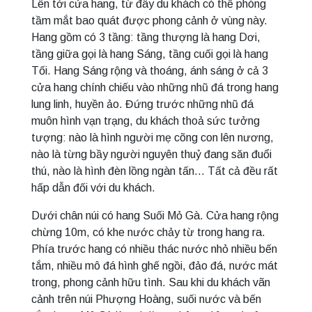
Lên tới cửa hang, từ đây du khách có thể phóng
tầm mắt bao quát được phong cảnh ở vùng này.
Hang gồm có 3 tầng: tầng thượng là hang Dơi,
tầng giữa gọi là hang Sáng, tầng cuối gọi là hang
Tối. Hang Sáng rộng và thoáng, ánh sáng ở cả 3
cửa hang chính chiếu vào những nhũ đá trong hang
lung linh, huyền ảo. Đứng trước những nhũ đá
muôn hình vạn trạng, du khách thoả sức tưởng
tượng: nào là hình người mẹ cõng con lên nương,
nào là từng bầy người nguyên thuỷ đang săn đuổi
thú, nào là hình đèn lồng ngàn tấn… Tất cả đều rất
hấp dẫn đối với du khách.
Dưới chân núi có hang Suối Mỏ Gà. Cửa hang rộng
chừng 10m, có khe nước chảy từ trong hang ra.
Phía trước hang có nhiều thác nước nhỏ nhiều bến
tắm, nhiều mô đá hình ghế ngồi, đảo đá, nước mát
trong, phong cảnh hữu tình. Sau khi du khách vãn
cảnh trên núi Phượng Hoàng, suối nước và bến