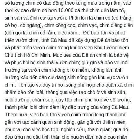
số lượng chim cò dao động theo từng mùa trong năm, vào
thời kỳ cao điểm có hơn 10.000 cá thể chim đến làm tổ,
sinh sản và định cư tại vườn. Phần lớn là chim cò (cò trắng,
cò bợ, cò ngàng), chim cồng cọc, chim vạc, chim điêng điển
(còn gọi lại chim cổ rắn), diệc xám... Để bảo tồn và phát
triển vườn chim, tỉnh Cà Mau đã xây dựng Đề án bảo tồn
và phát triển vườn chim trong khuôn viên Khu tưởng niệm
Chủ tịch Hồ Chí Minh. Mục tiêu của Đề án chính là bảo vệ
và phục hồi hệ sinh thái vườn chim; giữ gìn và bảo vệ môi
trường tại vườn chim không bị ô nhiễm, không làm ảnh
hưởng xấu đến dân cư đang sinh sống gần khu vực vườn
chim. Tôn tạo và duy trì nơi sống phù hợp cho quần xã chim
nhằm bảo tồn loài, thông qua việc tạo chỗ ở và sinh sản,
nuôi dưỡng, chăm sóc, quy tập chim phù hợp về số lượng,
thành phần loài chim đầm lầy đặc trưng của vùng Cà Mau.
Thêm nữa, việc bảo tồn vườn chim trong lòng thành phố
gắn với tạo cảnh quan sinh động, gần gũi với thiên nhiên,
phục vụ cho việc học tập, nghiên cứu, tham quan; qua đó,
đáp ứng nhu cầu tinh thần cho người dân, nâng cao nhận