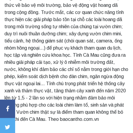
thức về bảo vệ môi trường, bảo vệ động vật hoang dã
trong cộng đồng. Trước mắt, các cơ quan chức năng tỉnh
thực hiện các giải pháp bảo tồn tại chỗ các loài hoang dã
trong môi trường sống tự nhiên của chúng tại vườn chim;
duy trì nuôi thuần dưỡng chim; xây dựng vườn chim mini,
tiểu cảnh, hệ thống giám sát (chòi quan sát, camera, ống
nhòm hồng ngoại...) để phục vụ khách tham quan du lịch,
học tập và nghiên cứu khoa học. Tỉnh Cà Mau cũng đưa ra
nhiều giải pháp cải tạo, xử lý ô nhiễm môi trường đất,
nước, không khí đảm bảo các chỉ số nằm trong giới hạn cho
phép, kiểm soát dịch bệnh cho đàn chim, ngăn ngừa động
thực vật ngoại lai... Tỉnh chú trọng phát triển hệ thống cây
xanh và thảm thực vật, tăng thảm cây xanh đến năm 2020
lên từ 1,5 - 2 lần so với hiện trạng nhằm đảm bảo môi
trường phù hợp cho các loài chim làm tổ, sinh sản và phát
triển. Vườn chim thật sự là điểm tham quan không thể bỏ
qua khi đến Cà Mau. Theo baocantho.com.vn