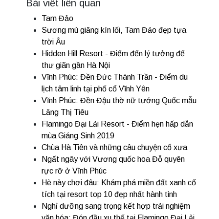
Bài viết liên quan
Tam Đảo
Sương mù giăng kín lối, Tam Đảo đẹp tựa
trời Âu
Hidden Hill Resort - Điểm đến lý tưởng để
thư giãn gần Hà Nội
Vĩnh Phúc: Đền Đức Thánh Trần - Điểm du
lịch tâm linh tại phố cổ Vĩnh Yên
Vĩnh Phúc: Đền Đậu thờ nữ tướng Quốc mẫu
Lăng Thị Tiêu
Flamingo Đại Lải Resort - Điểm hẹn hấp dẫn
mùa Giáng Sinh 2019
Chùa Hà Tiên và những câu chuyện cổ xưa
Ngất ngây với Vương quốc hoa Đỗ quyên
rực rỡ ở Vĩnh Phúc
Hè này chơi đâu: Khám phá miền đất xanh cổ
tích tại resort top 10 đẹp nhất hành tinh
Nghỉ dưỡng sang trọng kết hợp trải nghiệm
văn hóa: Đón đầu xu thế tại Flamingo Đại Lải